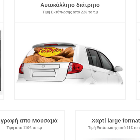
Αυτοκόλλητο διάτρητο
Τιμή Εκτύπωσης από 22€ το τ.μ
ιγραφή απο Μουσαμά
Χαρτί large format
Τιμή από 110€ το τ.μ
Τιμή Εκτύπωσης από 11€ το τ