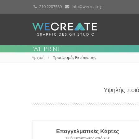
210 2207539
info@wecreate.gr
WE PRINT
Αρχική
Προσφορές Εκτύπωσης
Υψηλής ποιό
Επαγγελματικές Κάρτες
Τιμή Εκτύπωσης από 20€